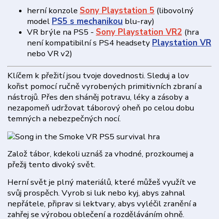
herní konzole
Sony Playstation 5
(libovolný
model
PS5 s mechanikou
blu-ray)
VR brýle na PS5 -
Sony
Playstation VR2
(hra
není kompatibilní s PS4 headsety
Playstation VR
nebo VR v2)
Klíčem k přežití jsou tvoje dovednosti. Sleduj a lov
kořist pomocí ručně vyrobených primitivních zbraní a
nástrojů. Přes den sháněj potravu, léky a zásoby a
nezapomeň udržovat táborový oheň po celou dobu
temných a nebezpečných nocí.
Založ tábor, kdekoli uznáš za vhodné, prozkoumej a
přežij tento divoký svět.
Herní svět je plný materiálů, které můžeš využít ve
svůj prospěch. Vyrob si luk nebo kyj, abys zahnal
nepřátele, připrav si lektvary, abys vyléčil zranění a
zahřej se výrobou oblečení a rozděláváním ohně.