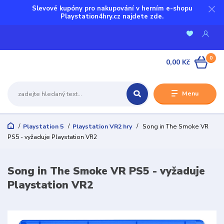
Slevové kupóny pro nakupování v herním e-shopu
Playstation4hry.cz najdete zde.
0
0,00 Kč
Menu
Playstation 5
Playstation VR2 hry
Song in The Smoke VR
PS5 - vyžaduje Playstation VR2
Song in The Smoke VR PS5 - vyžaduje
Playstation VR2