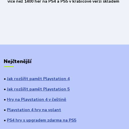
více než 1400 her na PS4 a PS5 v krabicové verzi skladem
Nejčtenější
Jak rozšířit pamět Playstation 4
●
Jak rozšířit pamět Playstation 5
●
Hry na Playstation 4 v češtině
●
Playstation 4 hry na volant
●
PS4 hry s upgradem zdarma na PS5
●