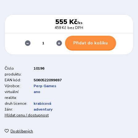
555 Kč
/
ks
459 Kč
bez DPH
Přidat do košíku
Číslo
10196
produktu:
EAN kód:
5060522099697
Výrobce:
Perp Games
virtuální
ano
realita:
druh licence:
krabicová
žánr:
adventury
Hlídat cenu / dostupnost
Do oblíbených