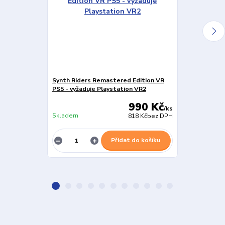
Synth Riders Remastered Edition VR
Dyschronia C
PS5 - vyžaduje Playstation VR2
- vyžaduje Pl
990 Kč
/
ks
Skladem
Skladem
818 Kč
bez DPH
Přidat do košíku