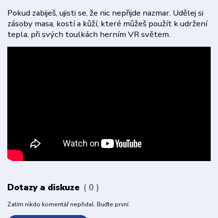
Pokud zabiješ, ujisti se, že nic nepřijde nazmar. Udělej si
zásoby masa, kostí a kůží, které můžeš použít k udržení
tepla, při svých toulkách herním VR světem.
Dotazy a diskuze
0
Zatím nikdo komentář nepřidal. Buďte první.