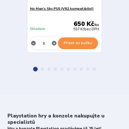
No Man’s Sky PS5 (VR2 kompatibilní)
Dyschronia C
- vyžaduje Pl
650 Kč
/
ks
Skladem
Skladem
537 Kč
bez DPH
Přidat do košíku
Playstation hry a konzole nakupujte u
specialistů
Hry a konzole Playstation prodáváme již 25 let!