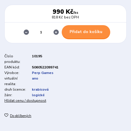
990 Kč
/
ks
818 Kč
bez DPH
Přidat do košíku
Číslo
10195
produktu:
EAN kód:
5060522099741
Výrobce:
Perp Games
virtuální
ano
realita:
druh licence:
krabicová
žánr:
logické
Hlídat cenu / dostupnost
Do oblíbených