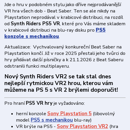
Jde o hru v podobném stylu jako dříve nejprodávanější
VR hra všech dob - Beat Saber. Ten se ale nikdy na
Playstation neprodával v krabicové distribuci, na rozdíl
od
Synth Riders PS5 VR
, které pro Vás máme skladem
v krabicové distribuci na blu-ray disku pro
PS5
konzole s mechanikou
.
Aktualizace: Vychvalovaný konkureční Beat Saber na
Playstation končí. Již v roce 2025 přestali jeho tvůrci do
hry přidávat další písničky a k 21.1.2026 z Beat Saberu
odstranili funkci multiplayeru.
Nový Synth Riders VR2 se tak stal dnes
nejlepší rytmickou VR2 hrou, kterou vám
můžeme na PS 5 s VR 2 brýlemi doporučit!
Pro hraní
PS5 VR hry
je vyžadováno:
herní konzole
Sony Playstation 5
(libovolný
model
PS5 s mechanikou
blu-ray)
VR brýle na PS5 -
Sony
Playstation VR2
(hra