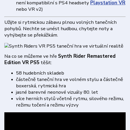
není kompatibilní s PS4 headsety
Playstation VR
nebo VR v2)
Užijte si rytmickou zábavu plnou volných tanečních
pohybů. Nechte se unést hudbou, chytejte noty a
vyhýbejte se překážkám.
Na co se můžeme ve hře
Synth Rider Remastered
Edition VR PS5
těšit:
58 hudebních skladeb
částečně taneční hra ve volném stylu a částečně
boxerská, rytmická hra
jasné barevné neonové vizuály 80. let
více herních stylů včetně rytmu, silového režimu,
režimu točení a režimu výzvy