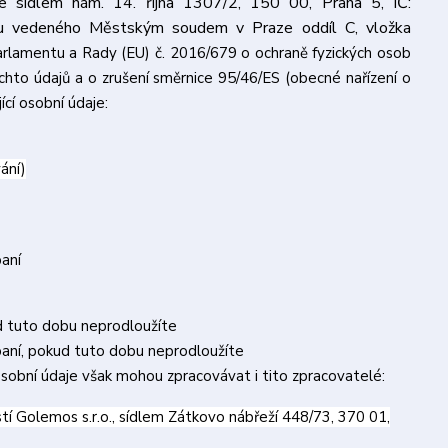
e sídlem nám. 14. října 1307/2, 150 00, Praha 5, IČ:
u vedeného Městským soudem v Praze oddíl C, vložka
arlamentu a Rady (EU) č. 2016/679 o ochraně fyzických osob
hto údajů a o zrušení směrnice 95/46/ES (obecné nařízení o
ící osobní údaje:
ání)
paní
d tuto dobu neprodloužíte
paní, pokud tuto dobu neprodloužíte
sobní údaje však mohou zpracovávat i tito zpracovatelé:
 Golemos s.r.o., sídlem Zátkovo nábřeží 448/73, 370 01,