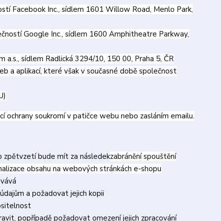
tí Facebook Inc., sídlem 1601 Willow Road, Menlo Park,
ností Google Inc., sídlem 1600 Amphitheatre Parkway,
 a.s., sídlem Radlická 3294/10, 150 00, Praha 5, ČR
eb a aplikací, které však v současné době společnost
U)
cí ochrany soukromí v patičce webu nebo zasláním emailu.
to zpětvzetí bude mít za následek
zabránění spouštění
onalizace obsahu na webových stránkách e-shopu
ovává
údajům a požadovat jejich kopii
ositelnost
avit, popřípadě požadovat omezení jejich zpracování