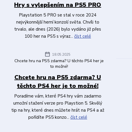
Hry s vylepšením na PS5 PRO
Playstation 5 PRO se stal v roce 2024
nejvýkonnější herní konzolí světa. Chvíli to
trvalo, ale dnes (2026) bylo vydáno již přes
100 her na PS5 s výraz...
číst celé
18.05.2025
Chcete hru na PS5 zdarma? U těchto PS4 her je
to možné!
Chcete hru na PS5 zdarma? U
těchto PS4 her je to možné!
Poradíme vám, které PS4 hry vám zadarmo
umožní stažení verze pro Playstion 5. Skvělý
tip na hry, které dnes můžete hrát na PS4 a až
pořídíte PS5 konzo...
číst celé