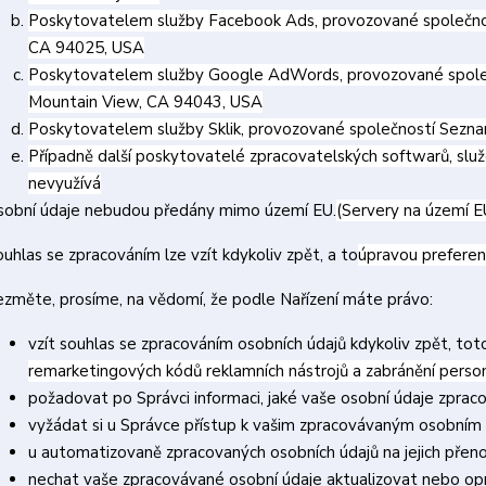
Poskytovatelem služby Facebook Ads, provozované společnos
CA 94025, USA
Poskytovatelem služby Google AdWords, provozované společ
Mountain View, CA 94043, USA
Poskytovatelem služby Sklik, provozované společností Seznam
Případně další poskytovatelé zpracovatelských softwarů, služ
nevyužívá
sobní údaje nebudou předány mimo území EU.
(Servery na území E
uhlas se zpracováním lze vzít kdykoliv zpět, a to
úpravou preferen
ezměte, prosíme, na vědomí, že podle Nařízení máte právo:
vzít souhlas se zpracováním osobních údajů kdykoliv zpět, to
remarketingových kódů reklamních nástrojů a zabránění pers
požadovat po Správci informaci, jaké vaše osobní údaje zprac
vyžádat si u Správce přístup k vašim zpracovávaným osobním 
u automatizovaně zpracovaných osobních údajů na jejich přen
nechat vaše zpracovávané osobní údaje aktualizovat nebo opr