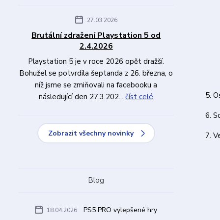
27.03.2026
Brutální zdražení Playstation 5 od
2.4.2026
Playstation 5 je v roce 2026 opět dražší.
Bohužel se potvrdila šeptanda z 26. března, o
níž jsme se zmiňovali na facebooku a
O
následující den 27.3.202...
číst celé
So
Zobrazit všechny novinky
V
Blog
PS5 PRO vylepšené hry
18.04.2026