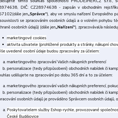
dělujete tímto souhlas společnosti PRODEJHER.CZ s.r.o., s
8974638, DIČ: CZ28974638 - zapsán v obchodním rejstřík
57102
(dále jen
„Správce“
), aby ve smyslu nařízení Evropského p
 souvislosti se zpracováním osobních údajů a o volném pohybu těc
chraně osobních údajů) (dále jen
„Nařízení“
), zpracovával/a následuj
marketingové cookies
aktivita uživatele (prohlížené produkty a stránky, nákupní chov
ýše uvedené osobní údaje budou zpracovány za účelem:
marketingového zpracování Vašich nákupních preferencí
personalizace (tedy přizpůsobení) obchodních nabídek či kam
ouhlas udělujete na zpracování po dobu 365 dní a to za účelem:
marketingového zpracování vašich nákupních preferencí, poku
personalizace (tedy přizpůsobení) obchodních nabídek či kam
pracování osobních údajů je prováděno Správcem osobních údajů, o
Poskytovatelem služby Eshop-rychle, provozované společností
České Budějovice