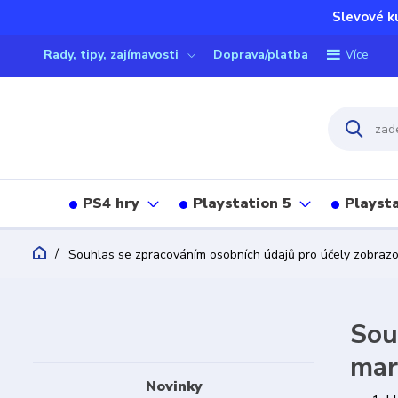
Slevové k
Rady, tipy, zajímavosti
Doprava/platba
Více
PS4 hry
Playstation 5
Playsta
Souhlas se zpracováním osobních údajů pro účely zobraz
Sou
mar
Novinky