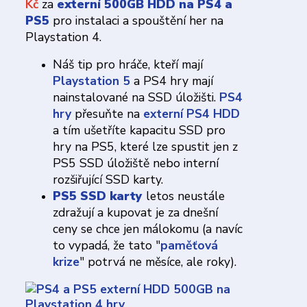
Kč
za
externí 500GB HDD na PS4 a
PS5
pro instalaci a spouštění her na
Playstation 4.
Náš tip pro hráče, kteří mají
Playstation 5
a PS4 hry mají
nainstalované na SSD úložišti.
PS4
hry
přesuňte na
externí PS4 HDD
a tím ušetříte kapacitu SSD pro
hry na PS5, které lze spustit jen z
PS5 SSD úložiště nebo interní
rozšiřující SSD karty.
PS5 SSD karty
letos neustále
zdražují a kupovat je za dnešní
ceny se chce jen málokomu (a navíc
to vypadá, že tato "
paměťová
krize
" potrvá ne měsíce, ale roky).