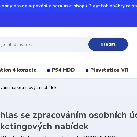
upóny pro nakupování v herním e-shopu Playstation4hry.cz na
Hledat
tion 4 konzole
PS4 HDD
Playstation VR
ování marketingových nabídek
hlas se zpracováním osobních úd
ketingových nabídek