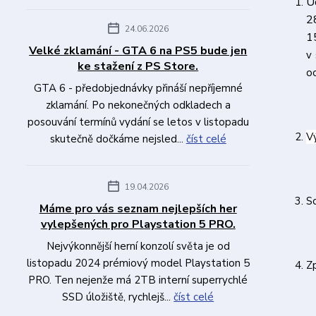
U
2
24.06.2026
1
Velké zklamání - GTA 6 na PS5 bude jen
v
ke stažení z PS Store.
o
GTA 6 - předobjednávky přináší nepříjemné
zklamání. Po nekonečných odkladech a
posouvání termínů vydání se letos v listopadu
V
skutečně dočkáme nejsled...
číst celé
19.04.2026
S
Máme pro vás seznam nejlepších her
vylepšených pro Playstation 5 PRO.
Nejvýkonnější herní konzolí světa je od
listopadu 2024 prémiový model Playstation 5
Z
PRO. Ten nejenže má 2TB interní superrychlé
SSD úložiště, rychlejš...
číst celé