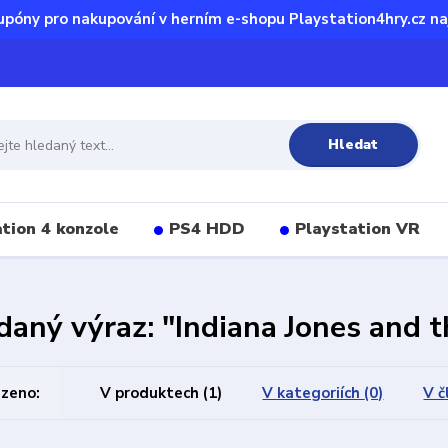
upóny pro nakupování v herním e-shopu Playstation4hry.cz na
Hledat
tion 4 konzole
PS4 HDD
Playstation VR
daný výraz: "Indiana Jones and t
zeno:
V produktech
(1)
V kategoriích
(0)
V č