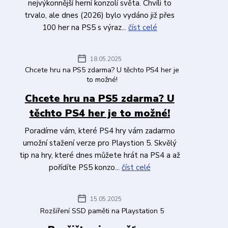
nejvýkonnější herní konzolí světa. Chvíli to
trvalo, ale dnes (2026) bylo vydáno již přes
100 her na PS5 s výraz...
číst celé
18.05.2025
Chcete hru na PS5 zdarma? U těchto PS4 her je
to možné!
Chcete hru na PS5 zdarma? U
těchto PS4 her je to možné!
Poradíme vám, které PS4 hry vám zadarmo
umožní stažení verze pro Playstion 5. Skvělý
tip na hry, které dnes můžete hrát na PS4 a až
pořídíte PS5 konzo...
číst celé
15.05.2025
Rozšíření SSD paměti na Playstation 5