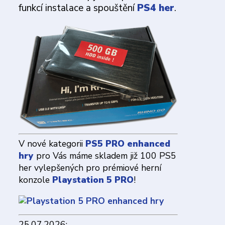
funkcí instalace a spouštění
PS4 her
.
V nové kategorii
PS5 PRO enhanced
hry
pro Vás máme skladem již 100 PS5
her vylepšených pro prémiové herní
konzole
Playstation 5 PRO
!
25.07.2026: