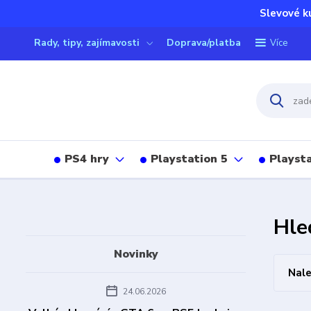
Slevové k
Rady, tipy, zajímavosti
Doprava/platba
Více
PS4 hry
Playstation 5
Playsta
Hle
Novinky
Nale
24.06.2026