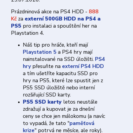
Prázdninová akce na PS4 HDD -
888
Kč
za
externí 500GB HDD na PS4 a
PS5
pro instalaci a spouštění her na
Playstation 4.
Náš tip pro hráče, kteří mají
Playstation 5
a PS4 hry mají
nainstalované na SSD úložišti.
PS4
hry
přesuňte na
externí PS4 HDD
a tím ušetříte kapacitu SSD pro
hry na PS5, které lze spustit jen z
PS5 SSD úložiště nebo interní
rozšiřující SSD karty.
PS5 SSD karty
letos neustále
zdražují a kupovat je za dnešní
ceny se chce jen málokomu (a navíc
to vypadá, že tato "
paměťová
krize
" potrvá ne měsíce, ale roky).