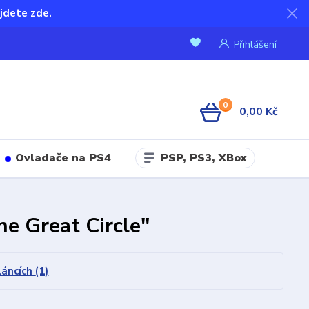
jdete zde.
Přihlášení
0
0,00 Kč
PSP, PS3, XBox
Ovladače na PS4
he Great Circle"
láncích
(1)