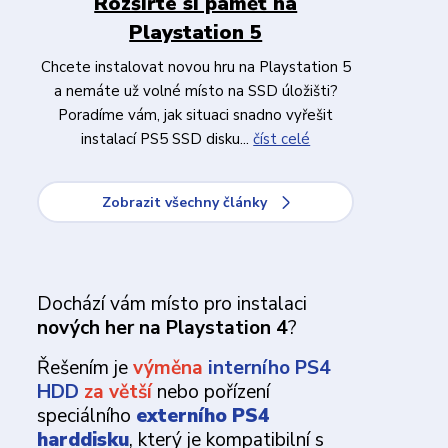
Rozšiřte si paměť na
Playstation 5
Chcete instalovat novou hru na Playstation 5
a nemáte už volné místo na SSD úložišti?
Poradíme vám, jak situaci snadno vyřešit
instalací PS5 SSD disku...
číst celé
Zobrazit všechny články
Dochází vám místo pro instalaci
nových her na Playstation 4
?
Řešením je
výměna
interního PS4
HDD
za větší
nebo pořízení
speciálního
externího PS4
harddisku
, který je kompatibilní s