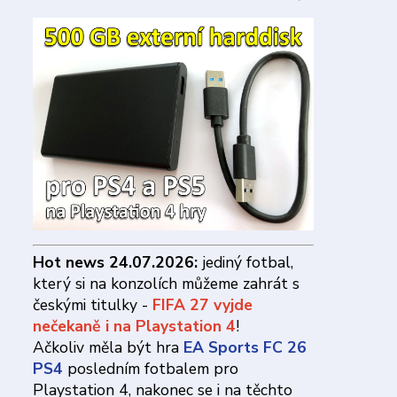
Hot news 24.07.2026:
jediný fotbal,
který si na konzolích můžeme zahrát s
českými titulky -
FIFA 27 vyjde
nečekaně i na Playstation 4
!
Ačkoliv měla být hra
EA Sports FC 26
PS4
posledním fotbalem pro
Playstation 4, nakonec se i na těchto