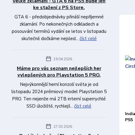
Velké zklamání - GTA 6 na PS5 bude jen
ke stažení z PS Store.
GTA 6 - předobjednávky přináší nepříjemné
zklamání. Po nekonečných odkladech a
posouvání termínů vydání se letos v listopadu
skutečně dočkáme nejsled...
číst celé
19.04.2026
Máme pro vás seznam nejlepších her
vylepšených pro Playstation 5 PRO.
Nejvýkonnější herní konzolí světa je od
listopadu 2024 prémiový model Playstation 5
PRO. Ten nejenže má 2TB interní superrychlé
SSD úložiště, rychlejš...
číst celé
Indi
PS5
27.03.2026