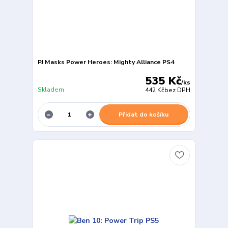
PJ Masks Power Heroes: Mighty Alliance PS4
535 Kč
/
ks
Skladem
442 Kč
bez DPH
Přidat do košíku