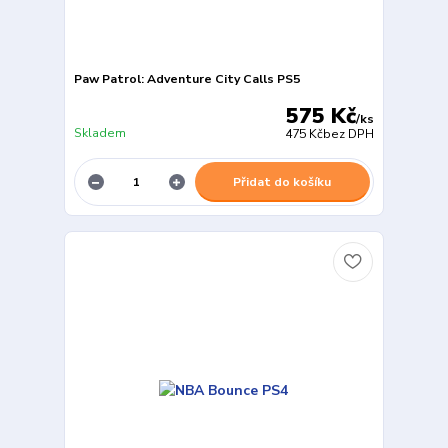
Paw Patrol: Adventure City Calls PS5
575 Kč
/
ks
Skladem
475 Kč
bez DPH
Přidat do košíku