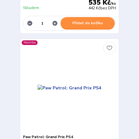
535 Kč
/
ks
Skladem
442 Kč
bez DPH
Přidat do košíku
Novinka
Paw Patrol: Grand Prix PS4