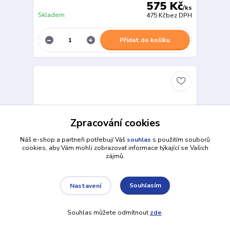
575 Kč
/
ks
Skladem
475 Kč
bez DPH
Přidat do košíku
Zpracování cookies
Náš e-shop a partneři potřebují Váš
souhlas
s použitím souborů
cookies, aby Vám mohli zobrazovat informace týkající se Vašich
zájmů.
Souhlasím
Nastavení
Souhlas můžete odmítnout
zde
.
Jumanji: Wild Adventures PS4