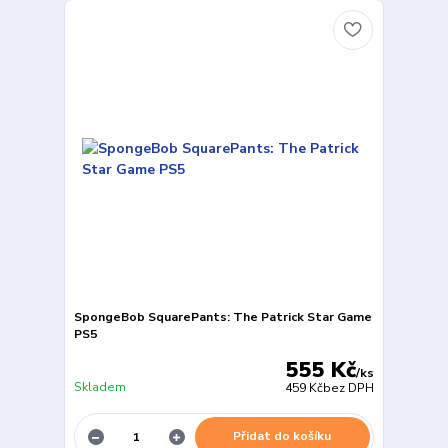
SpongeBob SquarePants: The Patrick Star Game
PS5
555 Kč
/
ks
Skladem
459 Kč
bez DPH
Přidat do košíku