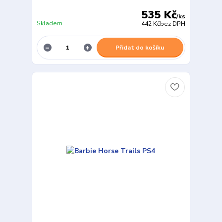
535 Kč
/
ks
Skladem
442 Kč
bez DPH
Přidat do košíku