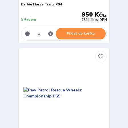
Barbie Horse Trails PS4
950 Kč
/
ks
Skladem
785 Kč
bez DPH
Přidat do košíku