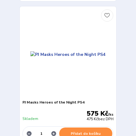
PJ Masks Heroes of the Night PS4
575 Kč
/
ks
Skladem
475 Kč
bez DPH
Přidat do košíku