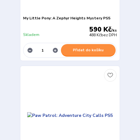
My Little Pony: A Zephyr Heights Mystery PS5
590 Kč
/
ks
Skladem
488 Kč
bez DPH
Přidat do košíku