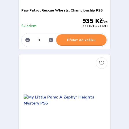
Paw Patrol Rescue Wheels: Championship PS5
935 Kč
/
ks
Skladem
773 Kč
bez DPH
Přidat do košíku