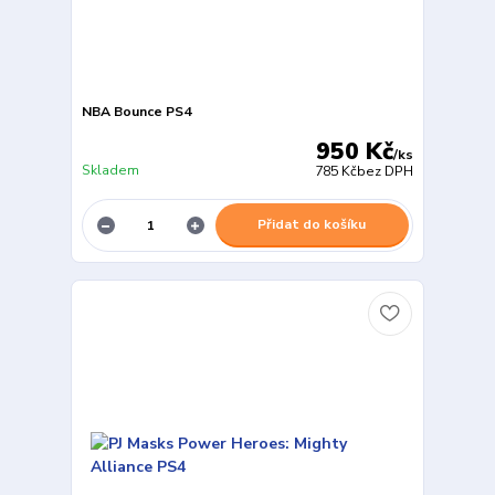
NBA Bounce PS4
950 Kč
/
ks
Skladem
785 Kč
bez DPH
Přidat do košíku