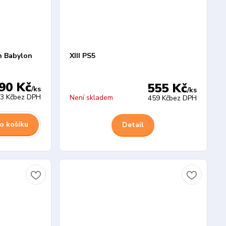
n Babylon
XIII PS5
90 Kč
555 Kč
/
ks
/
ks
3 Kč
bez DPH
Není skladem
459 Kč
bez DPH
o košíku
Detail