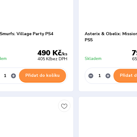
Smurfs: Village Party PS4
Asterix & Obelix: Missio
PS5
490 Kč
7
/
ks
dem
Skladem
405 Kč
bez DPH
65
Přidat do košíku
Přidat d