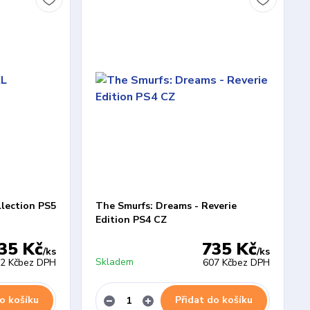
llection PS5
The Smurfs: Dreams - Reverie
Edition PS4 CZ
35 Kč
735 Kč
/
ks
/
ks
Skladem
2 Kč
bez DPH
607 Kč
bez DPH
o košíku
Přidat do košíku