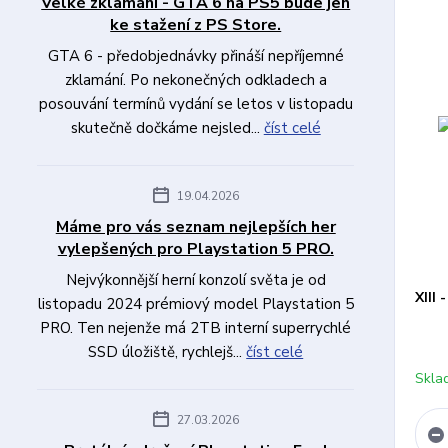
Velké zklamání - GTA 6 na PS5 bude jen
ke stažení z PS Store.
GTA 6 - předobjednávky přináší nepříjemné
zklamání. Po nekonečných odkladech a
posouvání termínů vydání se letos v listopadu
skutečně dočkáme nejsled...
číst celé
19.04.2026
Máme pro vás seznam nejlepších her
vylepšených pro Playstation 5 PRO.
Nejvýkonnější herní konzolí světa je od
XIII
listopadu 2024 prémiový model Playstation 5
PRO. Ten nejenže má 2TB interní superrychlé
SSD úložiště, rychlejš...
číst celé
Skla
27.03.2026