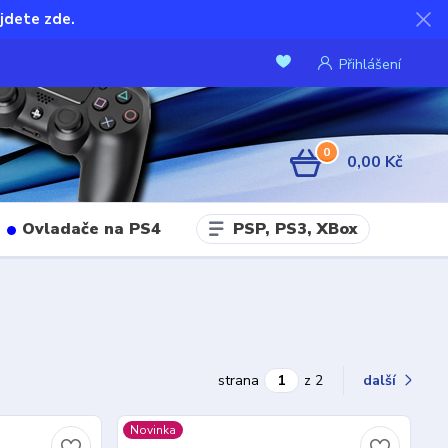
jdete zde.
Přihlášení
0
0,00 Kč
PSP, PS3, XBox
Ovladače na PS4
strana
z 2
další
Novinka