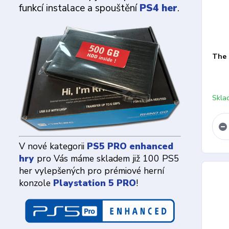
funkcí instalace a spouštění
PS4 her
.
The 
Skla
V nové kategorii
PS5 PRO enhanced
hry
pro Vás máme skladem již 100 PS5
her vylepšených pro prémiové herní
konzole
Playstation 5 PRO
!