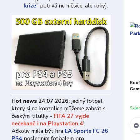
krize
" potrvá ne měsíce, ale roky).
Roof
Gam
Hot news 24.07.2026:
jediný fotbal,
který si na konzolích můžeme zahrát s
Skla
českými titulky -
FIFA 27 vyjde
nečekaně i na Playstation 4
!
Ačkoliv měla být hra
EA Sports FC 26
PS4
posledním fotbalem pro