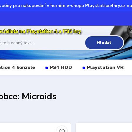
upóny pro nakupování v herním e-shopu Playstation4hry.cz na
Hledat
tion 4 konzole
PS4 HDD
Playstation VR
obce: Microids