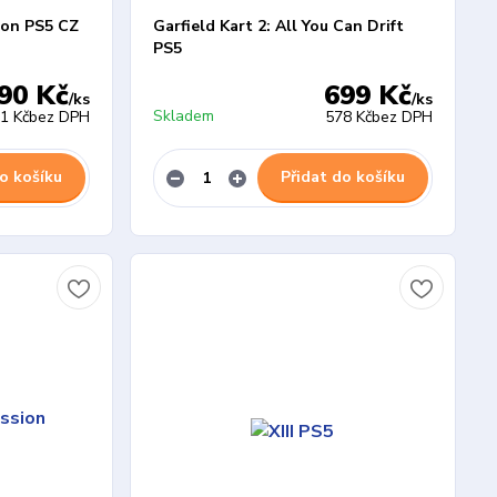
ion PS5 CZ
Garfield Kart 2: All You Can Drift
PS5
90 Kč
699 Kč
/
ks
/
ks
Skladem
1 Kč
bez DPH
578 Kč
bez DPH
o košíku
Přidat do košíku