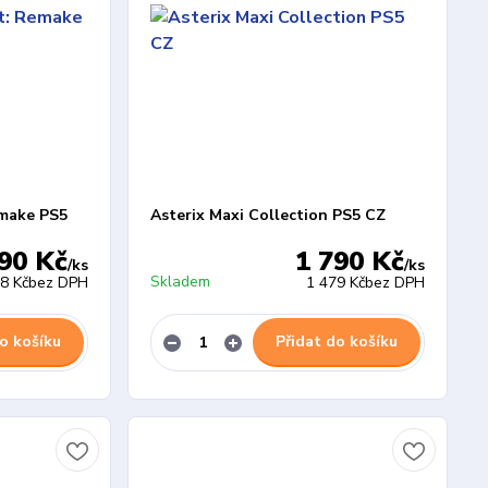
make PS5
Asterix Maxi Collection PS5 CZ
90 Kč
1 790 Kč
/
ks
/
ks
Skladem
8 Kč
bez DPH
1 479 Kč
bez DPH
o košíku
Přidat do košíku