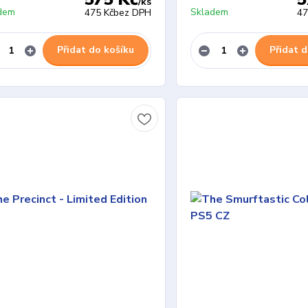
/
ks
dem
Skladem
475 Kč
bez DPH
47
Přidat do košíku
Přidat d