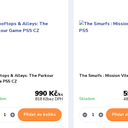
tops & Alleys: The Parkour
The Smurfs : Mission Vil
e PS5 CZ
990 Kč
5
/
ks
dem
Skladem
818 Kč
bez DPH
48
Přidat do košíku
Přidat d