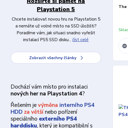
Rozšiřte si paměť na
The 
Playstation 5
Chcete instalovat novou hru na Playstation 5
a nemáte už volné místo na SSD úložišti?
Skla
Poradíme vám, jak situaci snadno vyřešit
instalací PS5 SSD disku...
číst celé
Zobrazit všechny články
Dochází vám místo pro instalaci
nových her na Playstation 4
?
Řešením je
výměna
interního PS4
HDD
za větší
nebo pořízení
speciálního
externího PS4
harddisku
, který je kompatibilní s