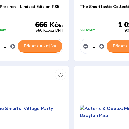
Precinct - Limited Edition PS5
The Smurftastic Collect
666 Kč
1 0
/
ks
dem
Skladem
550 Kč
bez DPH
90
Přidat do košíku
Přidat d