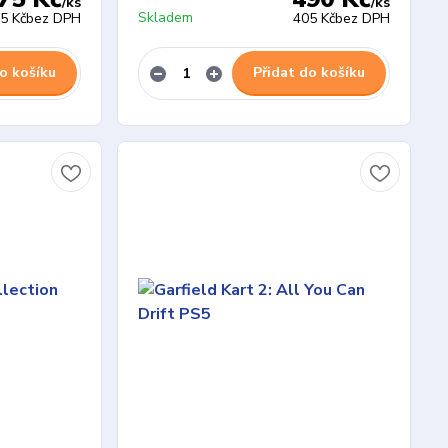
/
ks
/
ks
Skladem
5 Kč
bez DPH
405 Kč
bez DPH
o košíku
Přidat do košíku