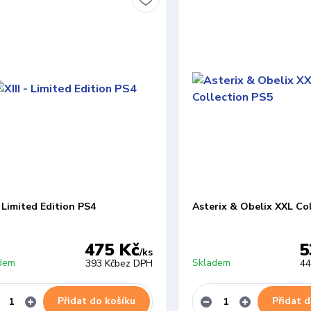
 - Limited Edition PS4
Asterix & Obelix XXL Co
475 Kč
5
/
ks
dem
Skladem
393 Kč
bez DPH
44
Přidat do košíku
Přidat d