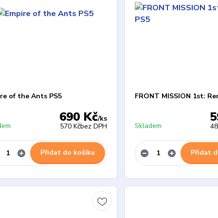
re of the Ants PS5
FRONT MISSION 1st: Re
690 Kč
5
/
ks
dem
Skladem
570 Kč
bez DPH
48
Přidat do košíku
Přidat d