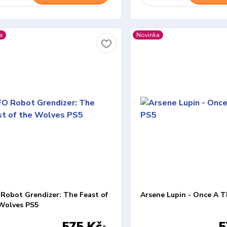
a
Novinka
Robot Grendizer: The Feast of
Arsene Lupin - Once A T
Wolves PS5
575 Kč
5