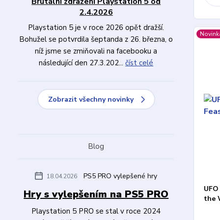
Brutální zdražení Playstation 5 od
2.4.2026
Playstation 5 je v roce 2026 opět dražší.
Novink
Bohužel se potvrdila šeptanda z 26. března, o
níž jsme se zmiňovali na facebooku a
následující den 27.3.202...
číst celé
Zobrazit všechny novinky
Blog
PS5 PRO vylepšené hry
18.04.2026
UFO 
Hry s vylepšením na PS5 PRO
the 
Playstation 5 PRO se stal v roce 2024