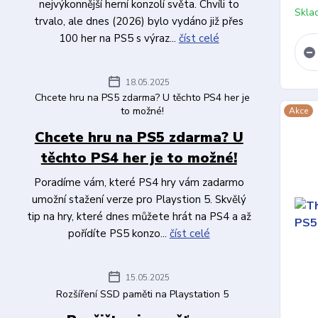
nejvýkonnější herní konzolí světa. Chvíli to
Skla
trvalo, ale dnes (2026) bylo vydáno již přes
100 her na PS5 s výraz...
číst celé
18.05.2025
Chcete hru na PS5 zdarma? U těchto PS4 her je
to možné!
Akce
Chcete hru na PS5 zdarma? U
těchto PS4 her je to možné!
Poradíme vám, které PS4 hry vám zadarmo
umožní stažení verze pro Playstion 5. Skvělý
tip na hry, které dnes můžete hrát na PS4 a až
pořídíte PS5 konzo...
číst celé
15.05.2025
Rozšíření SSD paměti na Playstation 5