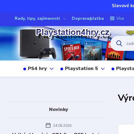
Slevové k
Rady, tipy, zajímavosti
Doprava/platba
Více
PS4 hry
Playstation 5
Playsta
Výr
Novinky
24.06.2026