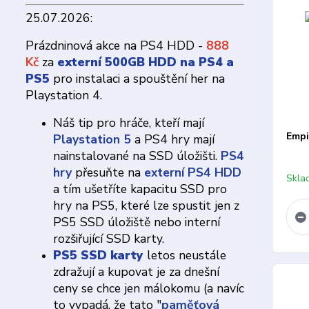
25.07.2026:
Prázdninová akce na PS4 HDD -
888
Kč
za
externí 500GB HDD na PS4 a
PS5
pro instalaci a spouštění her na
Playstation 4.
Náš tip pro hráče, kteří mají
Empi
Playstation 5
a PS4 hry mají
nainstalované na SSD úložišti.
PS4
hry
přesuňte na
externí PS4 HDD
Skla
a tím ušetříte kapacitu SSD pro
hry na PS5, které lze spustit jen z
PS5 SSD úložiště nebo interní
rozšiřující SSD karty.
PS5 SSD karty
letos neustále
zdražují a kupovat je za dnešní
ceny se chce jen málokomu (a navíc
to vypadá, že tato "
paměťová