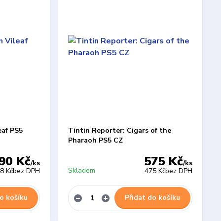
eaf PS5
Tintin Reporter: Cigars of the
Pharaoh PS5 CZ
90 Kč
575 Kč
/
ks
/
ks
Skladem
8 Kč
bez DPH
475 Kč
bez DPH
o košíku
Přidat do košíku