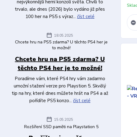
nejvýkonnější herní konzolí světa. Chvíli to
Skla
trvalo, ale dnes (2026) bylo vydáno již přes
100 her na PS5 s výraz...
číst celé
18.05.2025
Chcete hru na PS5 zdarma? U těchto PS4 her je
to možné!
Chcete hru na PS5 zdarma? U
těchto PS4 her je to možné!
Poradíme vám, které PS4 hry vám zadarmo
umožní stažení verze pro Playstion 5. Skvělý
tip na hry, které dnes můžete hrát na PS4 a až
pořídíte PS5 konzo...
číst celé
15.05.2025
Rozšíření SSD paměti na Playstation 5