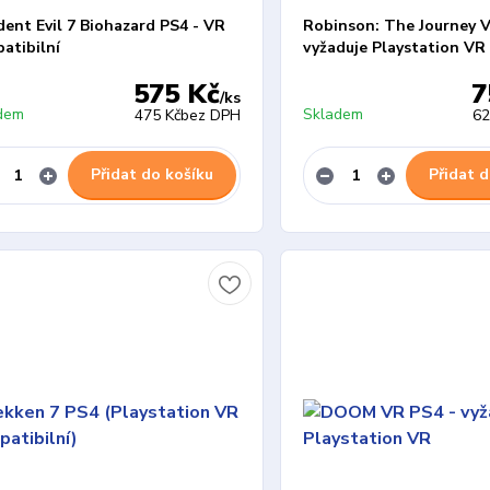
dent Evil 7 Biohazard PS4 - VR
Robinson: The Journey V
atibilní
vyžaduje Playstation VR
575 Kč
7
/
ks
dem
Skladem
475 Kč
bez DPH
62
Přidat do košíku
Přidat d