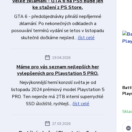
Velké zklamání - GTA 6 na PS5 bude jen
ke stažení z PS Store.
GTA 6 - předobjednávky přináší nepříjemné
zklamání. Po nekonečných odkladech a
posouvání termínů vydání se letos v listopadu
skutečně dočkáme nejsled...
číst celé
19.04.2026
Máme pro vás seznam nejlepších her
vylepšených pro Playstation 5 PRO.
Nejvýkonnější herní konzolí světa je od
Batt
listopadu 2024 prémiový model Playstation 5
Play
PRO. Ten nejenže má 2TB interní superrychlé
SSD úložiště, rychlejš...
číst celé
Skla
27.03.2026