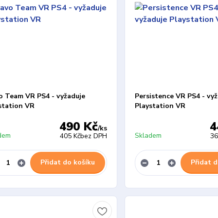
o Team VR PS4 - vyžaduje
Persistence VR PS4 - vyž
station VR
Playstation VR
490 Kč
4
/
ks
dem
Skladem
405 Kč
bez DPH
36
Přidat do košíku
Přidat d