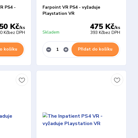
R PS4 -
Farpoint VR PS4 - vyžaduje
Playstation VR
50 Kč
475 Kč
/
ks
/
ks
Skladem
0 Kč
bez DPH
393 Kč
bez DPH
o košíku
Přidat do košíku