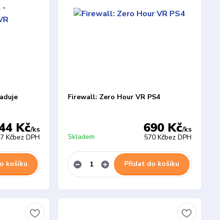
aduje
Firewall: Zero Hour VR PS4
44 Kč
690 Kč
/
ks
/
ks
Skladem
7 Kč
bez DPH
570 Kč
bez DPH
o košíku
Přidat do košíku