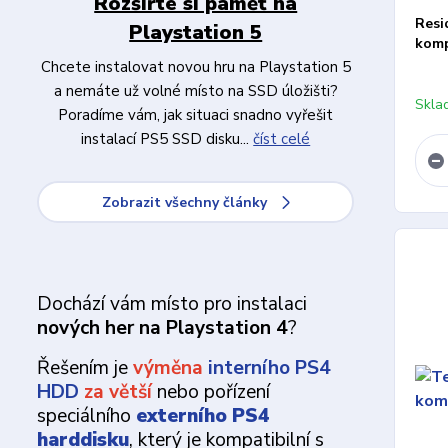
Rozšiřte si paměť na
Resi
Playstation 5
komp
Chcete instalovat novou hru na Playstation 5
a nemáte už volné místo na SSD úložišti?
Skla
Poradíme vám, jak situaci snadno vyřešit
instalací PS5 SSD disku...
číst celé
Zobrazit všechny články
Dochází vám místo pro instalaci
nových her na Playstation 4
?
Řešením je
výměna
interního PS4
HDD
za větší
nebo pořízení
speciálního
externího PS4
harddisku
, který je kompatibilní s