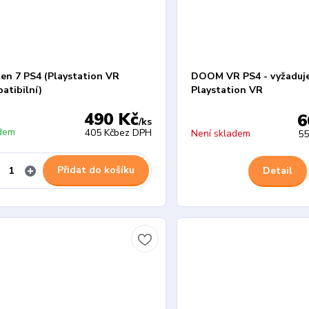
en 7 PS4 (Playstation VR
DOOM VR PS4 - vyžaduj
atibilní)
Playstation VR
490 Kč
6
/
ks
dem
405 Kč
bez DPH
Není skladem
55
Přidat do košíku
Detail