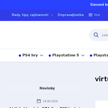
Slevové k
Rady, tipy, zajímavosti
Doprava/platba
Více
PS4 hry
Playstation 5
Playsta
virt
Novinky
24.06.2026