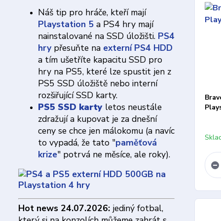
Náš tip pro hráče, kteří mají
Playstation 5
a PS4 hry mají
nainstalované na SSD úložišti.
PS4
hry
přesuňte na
externí PS4 HDD
a tím ušetříte kapacitu SSD pro
hry na PS5, které lze spustit jen z
PS5 SSD úložiště nebo interní
rozšiřující SSD karty.
Brav
PS5 SSD karty
letos neustále
Play
zdražují a kupovat je za dnešní
ceny se chce jen málokomu (a navíc
Skla
to vypadá, že tato "
paměťová
krize
" potrvá ne měsíce, ale roky).
Hot news 24.07.2026:
jediný fotbal,
který si na konzolích můžeme zahrát s