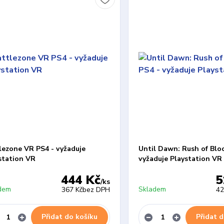
lezone VR PS4 - vyžaduje
Until Dawn: Rush of Blo
station VR
vyžaduje Playstation VR
444 Kč
5
/
ks
dem
Skladem
367 Kč
bez DPH
42
Přidat do košíku
Přidat d