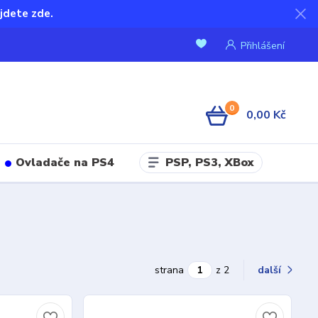
jdete zde.
Přihlášení
0
0,00 Kč
PSP, PS3, XBox
Ovladače na PS4
strana
z 2
další