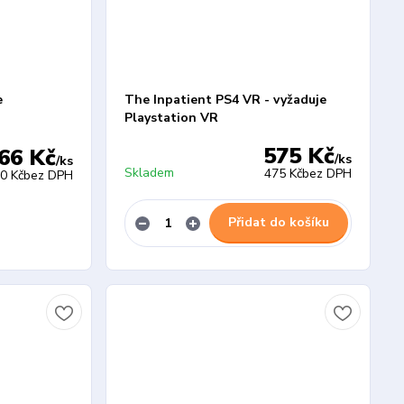
e
The Inpatient PS4 VR - vyžaduje
Playstation VR
575 Kč
66 Kč
/
ks
/
ks
Skladem
475 Kč
bez DPH
0 Kč
bez DPH
Přidat do košíku