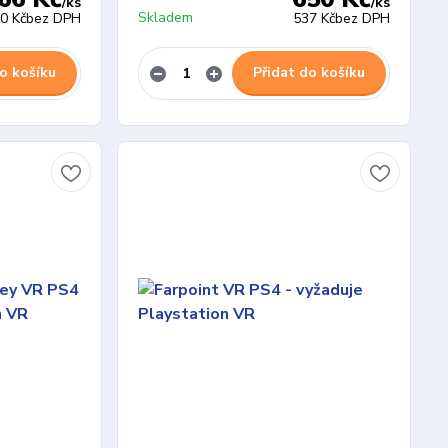
/
ks
/
ks
Skladem
0 Kč
bez DPH
537 Kč
bez DPH
o košíku
Přidat do košíku