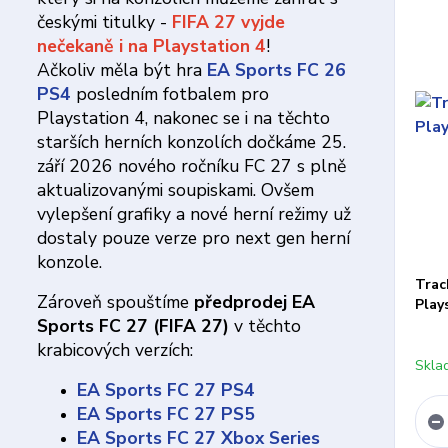
českými titulky -
FIFA 27 vyjde
nečekaně i na Playstation 4
!
Ačkoliv měla být hra
EA Sports FC 26
PS4
posledním fotbalem pro
Playstation 4, nakonec se i na těchto
starších herních konzolích dočkáme 25.
září 2026 nového ročníku FC 27 s plně
aktualizovanými soupiskami. Ovšem
vylepšení grafiky a nové herní režimy už
dostaly pouze verze pro next gen herní
konzole.
Trac
Zároveň spouštíme
předprodej EA
Play
Sports FC 27 (FIFA 27)
v těchto
krabicových verzích:
Skla
EA Sports FC 27 PS4
EA Sports FC 27 PS5
EA Sports FC 27 Xbox Series