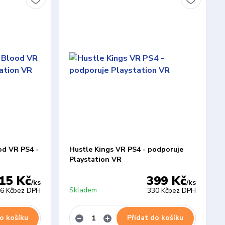
od VR PS4 -
Hustle Kings VR PS4 - podporuje
Playstation VR
15 Kč
399 Kč
/
ks
/
ks
Skladem
6 Kč
bez DPH
330 Kč
bez DPH
o košíku
Přidat do košíku