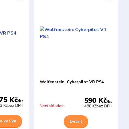
Wolfenstein: Cyberpilot VR PS4
75 Kč
590 Kč
/
ks
/
ks
3 Kč
bez DPH
Není skladem
488 Kč
bez DPH
o košíku
Detail