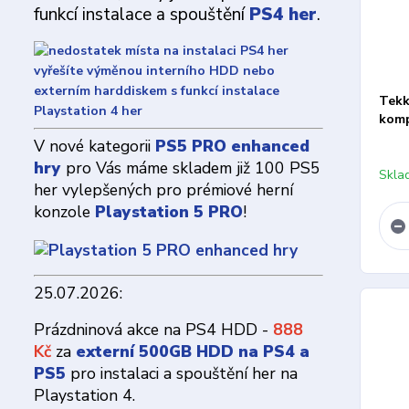
funkcí instalace a spouštění
PS4 her
.
Tekk
komp
V nové kategorii
PS5 PRO enhanced
hry
pro Vás máme skladem již 100 PS5
Skla
her vylepšených pro prémiové herní
konzole
Playstation 5 PRO
!
25.07.2026:
Prázdninová akce na PS4 HDD -
888
Kč
za
externí 500GB HDD na PS4 a
PS5
pro instalaci a spouštění her na
Playstation 4.