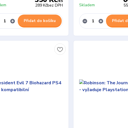
/
ks
dem
Skladem
289 Kč
bez DPH
55
Přidat do košíku
Přidat d