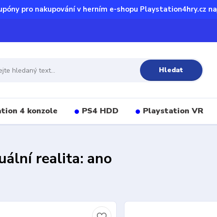
upóny pro nakupování v herním e-shopu Playstation4hry.cz na
Hledat
tion 4 konzole
PS4 HDD
Playstation VR
uální realita: ano