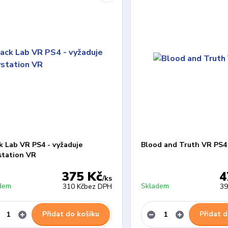
k Lab VR PS4 - vyžaduje
Blood and Truth VR PS4
station VR
375 Kč
4
/
ks
dem
Skladem
310 Kč
bez DPH
39
Přidat do košíku
Přidat d